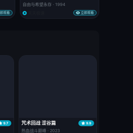
自由与希望永存 · 1994
天天极速
即观看
立即观看
咒术回战 涩谷篇
9.7
9.9
热血战斗巅峰 · 2023