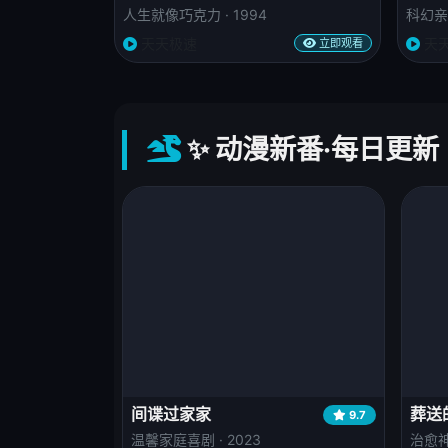
人生就像巧克力 · 1994
科幻亲情
天天极速
天
立即观看
✨ 动漫新番·每日更新
间谍过家家
葬送
9.7
温馨家庭喜剧 · 2023
治愈神作