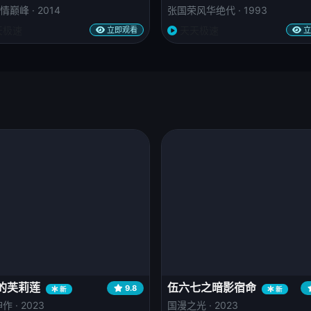
巅峰 · 2014
张国荣风华绝代 · 1993
天极速
天天极速
立即观看
立
的芙莉莲
伍六七之暗影宿命
9.8
新
新
 · 2023
国漫之光 · 2023