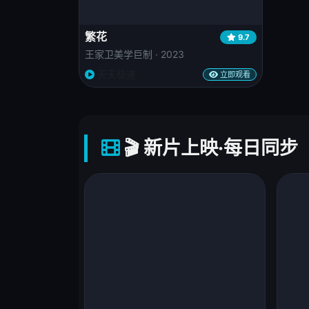
繁花
9.7
王家卫美学巨制 · 2023
天天极速
立即观看
🎬 新片上映·每日同步