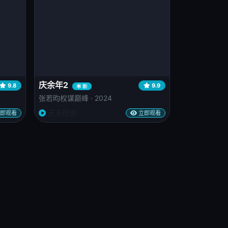
庆余年2
9.8
9.9
新
张若昀权谋巅峰 · 2024
天天极速
即观看
立即观看