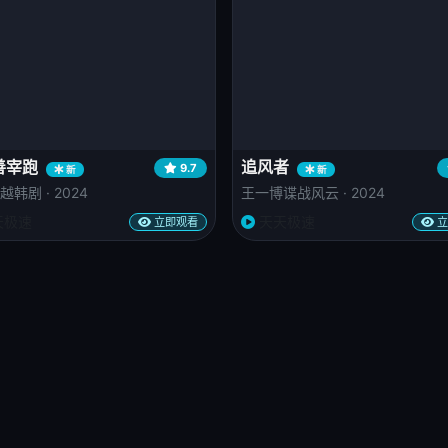
善宰跑
追风者
9.7
新
新
韩剧 · 2024
王一博谍战风云 · 2024
天极速
天天极速
立即观看
立