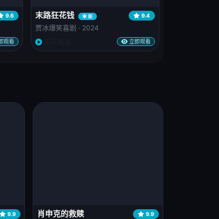
末路狂花钱
9.6
9.4
新
贾冰爆笑喜剧 · 2024
天天极速
即观看
立即观看
肖申克的救赎
9.9
9.9