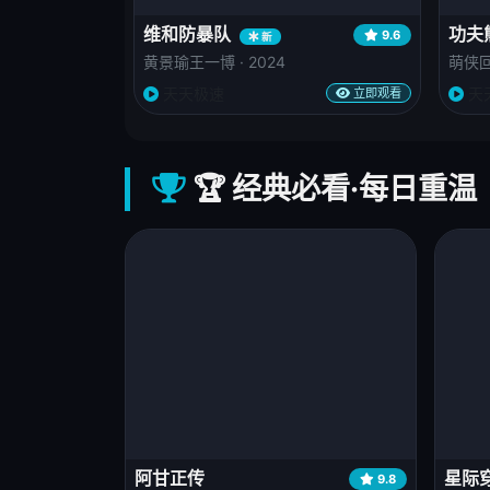
维和防暴队
功夫
9.6
新
黄景瑜王一博 · 2024
萌侠回归
天天极速
天
立即观看
🏆 经典必看·每日重温
阿甘正传
星际
9.8