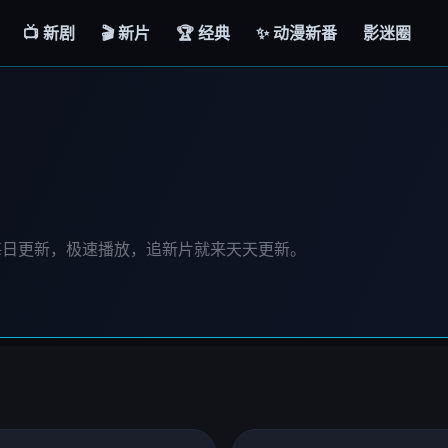
📺 新剧
🎬 新片
🏆 经典
✨ 动漫新番
影迷圈
每日更新，极速播放，追新片就来天天更新。