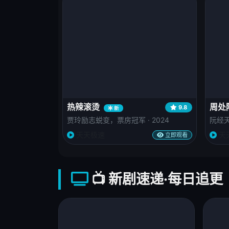
热辣滚烫
周处
9.8
新
贾玲励志蜕变，票房冠军 · 2024
阮经天
天天极速
天
立即观看
📺 新剧速递·每日追更