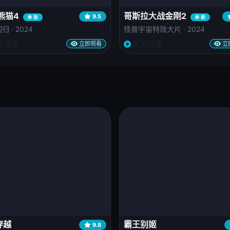
熊猫4
哥斯拉大战金刚2
9.5
新
新
 · 2024
怪兽宇宙特效大片 · 2024
天极速
天天极速
立即观看
立
穿越
霸王别姬
9.8