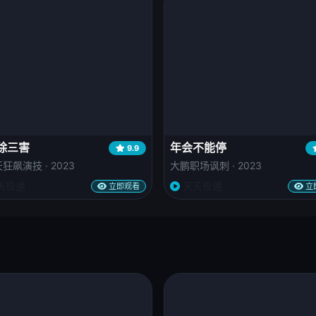
除三害
年会不能停
9.9
狂飙演技 · 2023
大鹏职场讽刺 · 2023
天极速
天天极速
立即观看
立