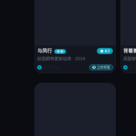
与凤行
背着
9.7
新
赵丽颖林更新仙侠 · 2024
高甜穿越
天天极速
天
立即观看