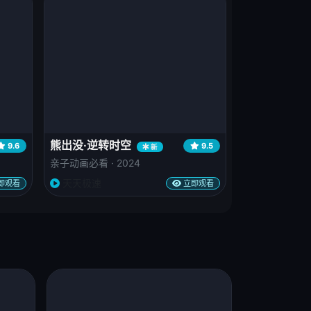
熊出没·逆转时空
9.6
9.5
新
亲子动画必看 · 2024
天天极速
即观看
立即观看